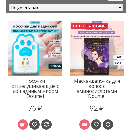
НЕТ В НАЛИЧИИ
Носочки
Маска-шапочка для
отшелушивающие с
волос с
лошадиным жиром
аминокислотами
Doumei
Doumei
76 ₽
92 ₽