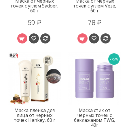
Маска от черных
Маска от черных
точек с углем Sadoer,
точек с углем Veze,
60 г
60 г
59 ₽
78 ₽
-75%
Маска пленка для
Маска стик от
лица от черных
черных точек с
точек Hankey, 60 г
баклажаном TWG,
40г