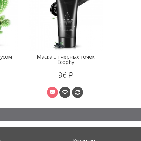
тусом
Маска от черных точек
Ecophy
96 ₽
я
Клиентам