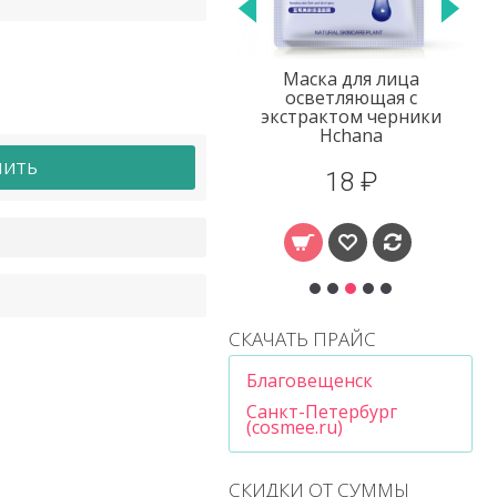
Крем для век с
Маска для лица
экстрактом граната
осветляющая с
Caicui
экстрактом черники
Hchana
ПИТЬ
69 ₽
18 ₽
СКАЧАТЬ ПРАЙС
Благовещенск
Санкт-Петербург
(cosmee.ru)
СКИДКИ ОТ СУММЫ