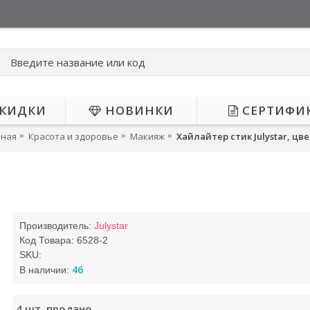
КИДКИ
НОВИНКИ
СЕРТИФИ
вная
Красота и здоровье
Макияж
Хайлайтер стик Julystar, цве
ОЖИДАЕТСЯ
О
Производитель:
Julystar
Код Товара:
6528-2
SKU:
46
В наличии:
4
шт. продано