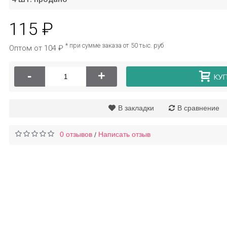
115 ₽
Пластырь
бактерицидный 72*22,
* при сумме заказа от 50 тыс. руб
Оптом от 104 ₽
50 шт
-
+
КУ
119 ₽
В закладки
В сравнение
0 отзывов
Написать отзыв
/