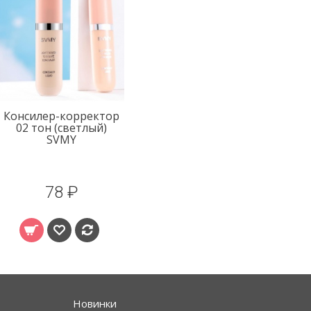
Консилер-корректор
02 тон (светлый)
SVMY
78 ₽
Новинки