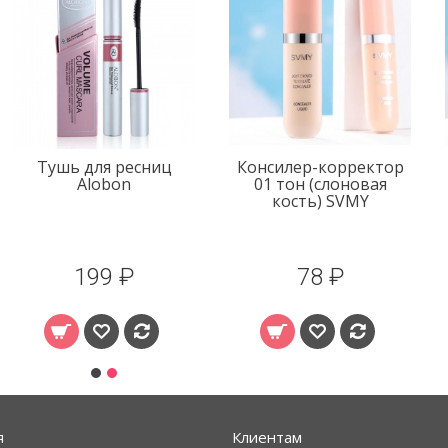
Тушь для ресниц
Консилер-корректор
Alobon
01 тон (слоновая
кость) SVMY
199 ₽
78 ₽
я
Клиентам