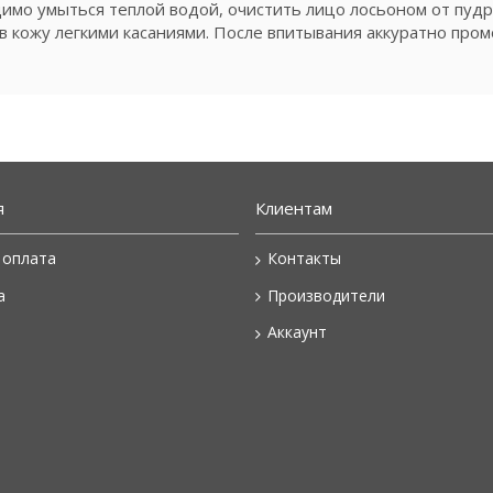
мо умыться теплой водой, очистить лицо лосьоном от пудр
 в кожу легкими касаниями. После впитывания аккуратно про
я
Клиентам
 оплата
Контакты
а
Производители
Аккаунт