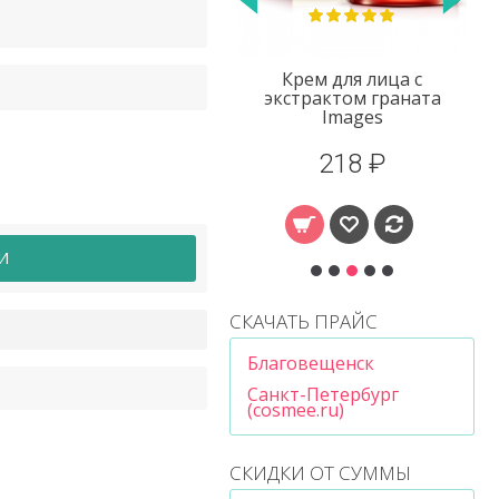
асок
Крем для лица с
Крем для л
a
экстрактом граната
экстрактом 
Images
Билоба Ro
218 ₽
196 
И
СКАЧАТЬ ПРАЙС
Благовещенск
Санкт-Петербург
(cosmee.ru)
СКИДКИ ОТ СУММЫ