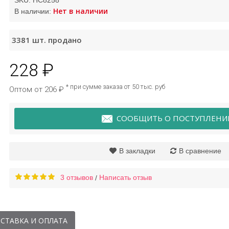
SKU:
HC8258
Нет в наличии
В наличии:
Крем для лица с ягодой
Набор тканевых м
3381
шт. продано
годжи
для лица Bioaqu
228 ₽
250 ₽
168 ₽
* при сумме заказа от 50 тыс. руб
Оптом от 206 ₽
СООБЩИТЬ О ПОСТУПЛЕНИ
В закладки
В сравнение
3 отзывов
Написать отзыв
/
СТАВКА И ОПЛАТА