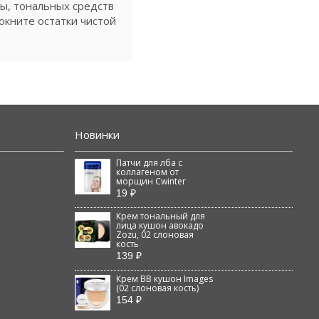
ы, тональных средств
мокните остатки чистой
Новинки
Патчи для лба с
коллагеном от
морщин Cwinter
19 ₽
Крем тональный для
лица кушон авокадо
Zozu, 02 слоновая
кость
139 ₽
Крем BB кушон Images
(02 слоновая кость)
154 ₽