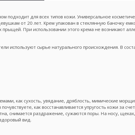
м подходит для всех типов кожи. Универсальное косметиче
евушкам от 20 лет. Крем упакован в стеклянную баночку емк
 прыщей. При использовании этого крема не возникают алл
ели используют сырье натурального происхождения. В сост
емами, как сухость, увядание, дряблость, мимические морщи
 почувствуете, как восстанавливается упругость кожи за сче
тна, снимается раздражение, сужаются поры. На носу, щеках
здоровый вид.