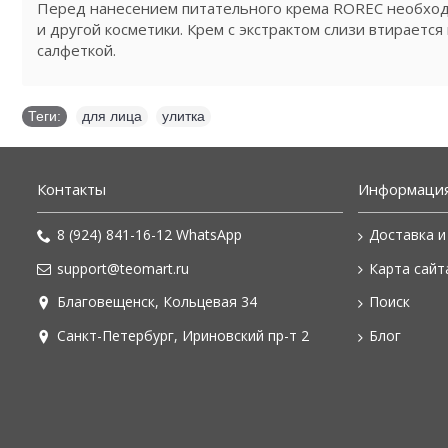
Перед нанесением питательного крема ROREC необходи
и другой косметики. Крем с экстрактом слизи втирается
салфеткой.
Теги:
для лица
,
улитка
Контакты
Информаци
8 (924) 841-16-12 WhatsApp
Доставка и
support@teomart.ru
Карта сайт
Благовещенск, Кольцевая 34
Поиск
Санкт-Петербург, Ириновский пр-т 2
Блог