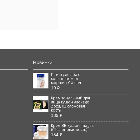
Новинки
Патчи для лба с
коллагеном от
морщин Cwinter
19 ₽
Крем тональный для
лица кушон авокадо
Zozu, 02 слоновая
кость
139 ₽
Крем BB кушон Images
(02 слоновая кость)
154 ₽