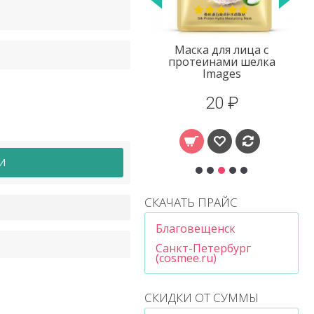
Маска для лица с
Крем для век с
протеинами шелка
экстрактом улитки
Images
Laikou
20 ₽
80 ₽
И
СКАЧАТЬ ПРАЙС
Благовещенск
Санкт-Петербург
(cosmee.ru)
СКИДКИ ОТ СУММЫ