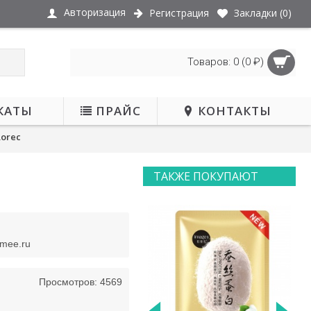
Авторизация
Регистрация
Закладки (
0
)
Товаров: 0 (0 ₽)
КАТЫ
ПРАЙС
КОНТАКТЫ
orec
ТАКЖЕ ПОКУПАЮТ
smee.ru
Просмотров: 4569