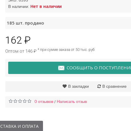
SKU:
8395
Нет в наличии
В наличии:
ем для лица с
Крем для век ночной
185
шт. продано
ом улитки Laikou
Bioaqua
162 ₽
179 ₽
195 ₽
* при сумме заказа от 50 тыс. руб
Оптом от 146 ₽
СООБЩИТЬ О ПОСТУПЛЕНИ
В закладки
В сравнение
0 отзывов
Написать отзыв
/
СТАВКА И ОПЛАТА