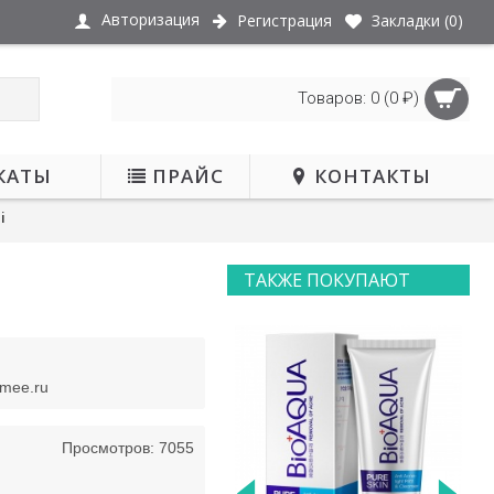
Авторизация
Регистрация
Закладки (
0
)
Товаров: 0 (0 ₽)
КАТЫ
ПРАЙС
КОНТАКТЫ
i
ТАКЖЕ ПОКУПАЮТ
smee.ru
Просмотров: 7055