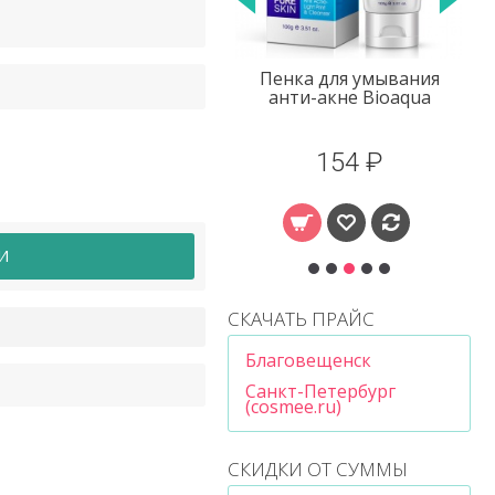
ска для лица анти-
Пенка для умывания
акне Bioaqua
анти-акне Bioaqua
32 ₽
154 ₽
И
СКАЧАТЬ ПРАЙС
Благовещенск
Санкт-Петербург
(cosmee.ru)
СКИДКИ ОТ СУММЫ