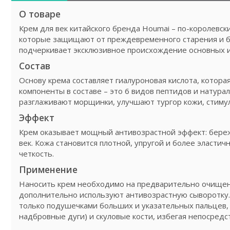
О товаре
Крем для век китайского бренда Houmai – по-королевск
которые защищают от преждевременного старения и бо
подчеркивает эксклюзивное происхождение основных 
Состав
Основу крема составляет гиалуроновая кислота, котора
компоненты в составе – это 6 видов пептидов и натура
разглаживают морщинки, улучшают тургор кожи, стиму
Эффект
Крем оказывает мощный антивозрастной эффект: бережн
век. Кожа становится плотной, упругой и более эласти
четкость.
Применение
Наносить крем необходимо на предварительно очищен
дополнительно используют антивозрастную сыворотку
только подушечками больших и указательных пальцев, 
надбровные дуги) и скуловые кости, избегая непосредс