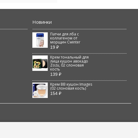
Новинки
Патчи для лба с
коллагеном от
морщин Cwinter
19 ₽
Крем тональный для
лица кушон авокадо
Zozu, 02 слоновая
кость
139 ₽
Крем BB кушон Images
(02 слоновая кость)
154 ₽