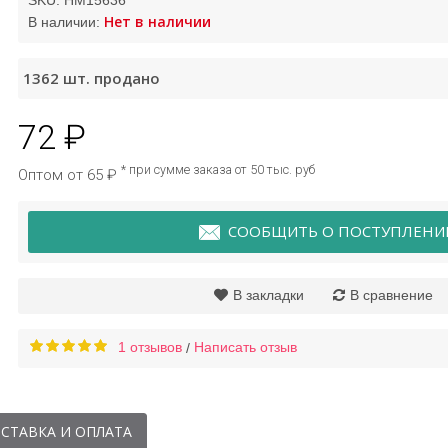
SKU:
HM15636
Нет в наличии
В наличии:
Маска пузырьковая с
Ма
1362
шт. продано
глиной Bioaqua
72 ₽
246 ₽
* при сумме заказа от 50 тыс. руб
Оптом от 65 ₽
СООБЩИТЬ О ПОСТУПЛЕНИ
В закладки
В сравнение
1 отзывов
Написать отзыв
/
СТАВКА И ОПЛАТА