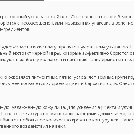
и роскошный уход за кожей век. Он создан на основе белков
рются с несовершенствами. Изысканная упаковка в золоти
ингредиентов.
я удерживает в коже влагу, препятствуя раннему увяданию. 
льный экстракт черной икры, которые эффективно борются с 
лируют выработку коллагена и насыщают эпидермис питате
о осветляет пигментные пятна, устраняет темные круги по
чной, у нее появляется здоровый цвет и бархатистость. Очер
ную, увлажненную кожу лица. Для усиления эффекта и улуч
. Поверх нее аккуратными похлопывающими движениями, к
вбивают небольшое количество крема по контуру век. Нанося
твенного воздействия на веки.