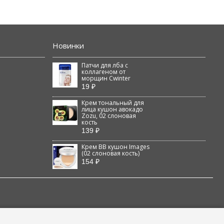
Новинки
Патчи для лба с
коллагеном от
морщин Cwinter
19 ₽
Крем тональный для
лица кушон авокадо
Zozu, 02 слоновая
кость
139 ₽
Крем BB кушон Images
(02 слоновая кость)
154 ₽