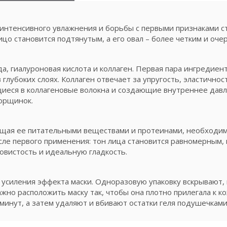
 интенсивного увлажнения и борьбы с первыми признаками ст
ицо становится подтянутым, а его овал – более четким и оче
ода, гиалуроновая кислота и коллаген. Первая пара ингредие
лубоких слоях. Коллаген отвечает за упругость, эластичност
иеся в коллагеновые волокна и создающие внутреннее давл
морщинок.
сыщая ее питательными веществами и протеинами, необход
осле первого применения: тон лица становится равномерным
овистость и идеальную гладкость.
усиления эффекта маски. Одноразовую упаковку вскрывают, 
жно расположить маску так, чтобы она плотно прилегала к к
5 минут, а затем удаляют и вбивают остатки геля подушечками