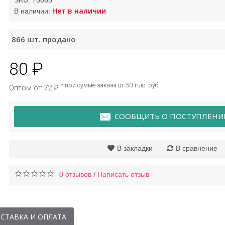
SKU:
75065
Нет в наличии
В наличии:
Сыворотка
866
шт. продано
разглаживающая с
черникой Bioaqua
80 ₽
89 ₽
* при сумме заказа от 50 тыс. руб
Оптом от 72 ₽
СООБЩИТЬ О ПОСТУПЛЕНИ
В закладки
В сравнение
0 отзывов
Написать отзыв
/
СТАВКА И ОПЛАТА