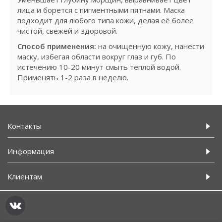
лица и борется с пигментными пятнами. Маска
подходит для любого типа кожи, делая её более
чистой, свежей и здоровой.
Способ применения:
на очищенную кожу, нанести
маску, избегая области вокруг глаз и губ. По
истечению 10-20 минут смыть теплой водой.
Применять 1-2 раза в неделю.
Контакты
Информация
Клиентам