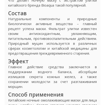
что делает ночную маску с экстрактом улитки
китайского бренда Bioaqua такой популярной.
Состав
Натуральные компоненты и природные
биологически активные вещества – главный
рецепт успеха маски. Фильтрат улитки известен
своим антиоксидантным, увлажняющим,
питательным, противовоспалительным действием.
Природный муцин используется в различных
сферах косметологии и китайской медицины для
предотвращения преждевременного старения.
Эффект
Главное действие средства заключается в
поддержании водного баланса, абсорбции
излишков секрета кожных желез, а также
сохранении молодости за счет разглаживания
морщин.
Способ применения
Китайские ночные омолаживающие маски для лица
очень удобны. Состав следует нанести средним