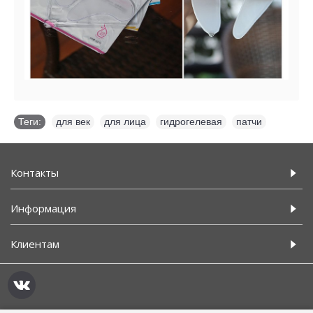
Теги:
для век
,
для лица
,
гидрогелевая
,
патчи
Контакты
Информация
Клиентам