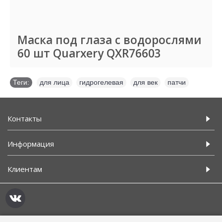
Маска под глаза с водорослями
60 шт Quarxery QXR76603
Теги:
для лица
,
гидрогелевая
,
для век
,
патчи
Контакты
Информация
Клиентам