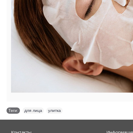
Теги:
для лица
,
улитка
Контакты
Информаци