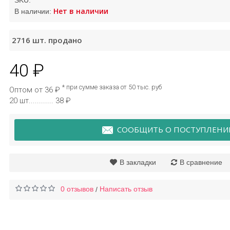
SKU:
Нет в наличии
В наличии:
ем для лица с
Крем для век ночной
2716
шт. продано
ом улитки Laikou
Bioaqua
а
40 ₽
179 ₽
195 ₽
* при сумме заказа от 50 тыс. руб
Оптом от 36 ₽
20 шт............ 38 ₽
СООБЩИТЬ О ПОСТУПЛЕНИ
В закладки
В сравнение
0 отзывов
Написать отзыв
/