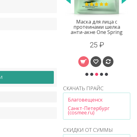
Маска для лица с
Маска для лица с
протеинами шелка
протеинами шелка
нти-акне One Spring
Images
25 ₽
20 ₽
И
СКАЧАТЬ ПРАЙС
Благовещенск
Санкт-Петербург
(cosmee.ru)
СКИДКИ ОТ СУММЫ