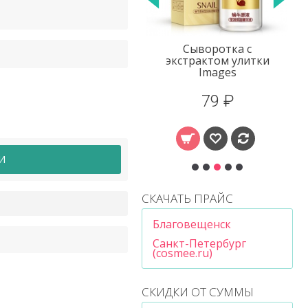
Сыворотка с
Маска под глаз
ой
экстрактом улитки
водорослями 6
Images
Images
79 ₽
232 ₽
И
СКАЧАТЬ ПРАЙС
Благовещенск
Санкт-Петербург
(cosmee.ru)
СКИДКИ ОТ СУММЫ