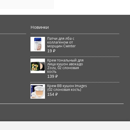
Новинки
Патчи для лба с
коллагеном от
морщин Cwinter
19 ₽
Крем тональный для
лица кушон авокадо
Zozu, 02 слоновая
кость
139 ₽
Крем BB кушон Images
(02 слоновая кость)
154 ₽