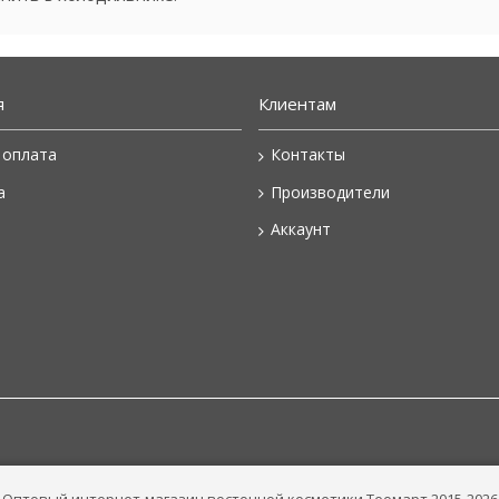
я
Клиентам
 оплата
Контакты
а
Производители
Аккаунт
Оптовый интернет-магазин восточной косметики Теомарт 2015-2026