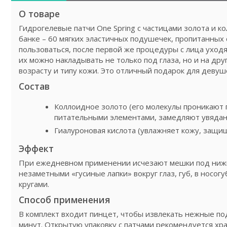
О товаре
Гидрогелевые патчи One Spring с частицами золота и к
банке – 60 мягких эластичных подушечек, пропитанных 
пользоваться, после первой же процедуры с лица уходя
их можно накладывать не только под глаза, но и на др
возрасту и типу кожи. Это отличный подарок для девуш
Состав
Коллоидное золото (его молекулы проникают 
питательными элементами, замедляют увядан
Гиалуроновая кислота (увлажняет кожу, защи
Эффект
При ежедневном применении исчезают мешки под нижн
незаметными «гусиные лапки» вокруг глаз, губ, в носог
кругами.
Способ применения
В комплект входит пинцет, чтобы извлекать нежные по
минут. Открытую упаковку с патчами рекомендуется хр