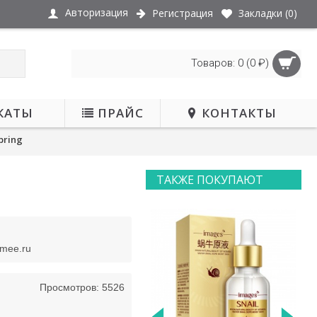
Авторизация
Регистрация
Закладки (
0
)
Товаров: 0 (0 ₽)
КАТЫ
ПРАЙС
КОНТАКТЫ
pring
ТАКЖЕ ПОКУПАЮТ
НЕТ В НАЛИЧИИ
smee.ru
Просмотров: 5526