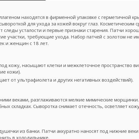
оллагеном находятся в фирменной упаковке с герметичной кр
сывороткой для ухода за кожей вокруг глаз. Косметическим с
т следы усталости и первые признаки старения. Патчи хоро
угие участки, требующие ухода. Набор патчей с золотом не и
ек и женщин с 18 лет.
под кожу, насыщают клетки и межклеточное пространство в
ие кожи).
щает от ультрафиолета и других негативных воздействий).
ими веками, разглаживаются мелкие мимические морщинки.
убных складках. Сыворотка снимает отечность, осветляет кож
душечки из банки. Патчи аккуратно наносят под нижние веки
анить в холодильнике.