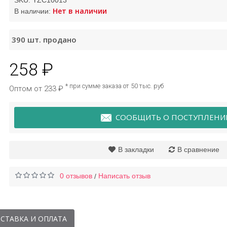
SKU:
YZC10013
Нет в наличии
В наличии:
Крем для лица
Маска для лица с
390
шт. продано
гиалуроновая кислота
гиалуроновой кислот
Bioaqua
Bioaqua
258 ₽
218 ₽
25 ₽
* при сумме заказа от 50 тыс. руб
Оптом от 233 ₽
СООБЩИТЬ О ПОСТУПЛЕНИ
В закладки
В сравнение
0 отзывов
Написать отзыв
/
СТАВКА И ОПЛАТА