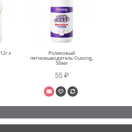
12г х
Роликовый
пятновыводитель Ousong,
50мл
55 ₽