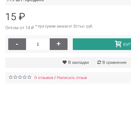
15 ₽
рем для рук с
Маска для лица с
кой Hankey, 50г
протеинами шелка
* при сумме заказа от 50 тыс. руб
Оптом от 14 ₽
анти-акне One Spring
46 ₽
25 ₽
-
+
КУ
В закладки
В сравнение
0 отзывов
Написать отзыв
/