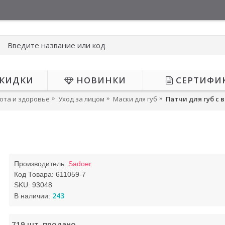
КИДКИ
НОВИНКИ
СЕРТИФИ
ота и здоровье
Уход за лицом
Маски для губ
Патчи для губ с
Производитель:
Sadoer
Код Товара:
611059-7
SKU:
93048
243
В наличии:
719
шт. продано