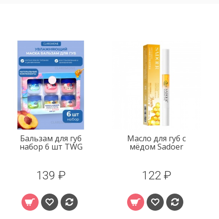
Масло для губ с
Бальзам для губ
мёдом Sadoer
набор 8 шт TWG
122 ₽
154 ₽