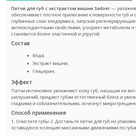
Патчи для губ с экстрактом вишни Sadoer
— увлажняю
обеспечивает плотное прилегание к поверхности губ и
глубинные слои эпидермиса, запуская регенерирующие
антиоксидантными свойствами, ускоряет метаболизм и у
становится более эластичной и упругой.
Состав
Вода;
Экстракт вишни;
Глицерин;
Эффект
Патчи интенсивно увлажняют кожу губ, насыщая ее ви
шелушений, придают губам естественный блеск и увели
гладкими и соблазнительными, исчезнут микротрещинки
Способ применения
1. Очистите губы 2. Достаньте патчи для губ из упаковк
оставшуюся эссенцию массажными движениями по губа