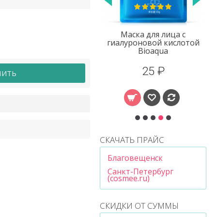
Маска для лица с
Маска для лица с
протеинами шелка
гиалуроновой кислотой
Images
Bioaqua
20 ₽
25 ₽
ПИТЬ
СКАЧАТЬ ПРАЙС
Благовещенск
Санкт-Петербург
(cosmee.ru)
СКИДКИ ОТ СУММЫ