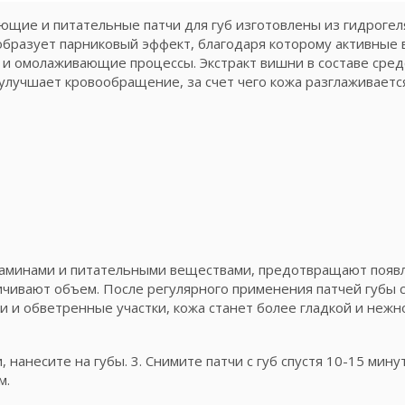
щие и питательные патчи для губ изготовлены из гидрогел
 образует парниковый эффект, благодаря которому активные
 и омолаживающие процессы. Экстракт вишни в составе сред
лучшает кровообращение, за счет чего кожа разглаживается
таминами и питательными веществами, предотвращают появл
чивают объем. После регулярного применения патчей губы с
 и обветренные участки, кожа станет более гладкой и нежн
и, нанесите на губы. 3. Снимите патчи с губ спустя 10-15 мин
м.