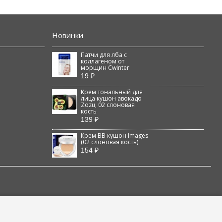
Новинки
Патчи для лба с
коллагеном от
морщин Cwinter
19 ₽
Крем тональный для
лица кушон авокадо
Zozu, 02 слоновая
кость
139 ₽
Крем BB кушон Images
(02 слоновая кость)
154 ₽