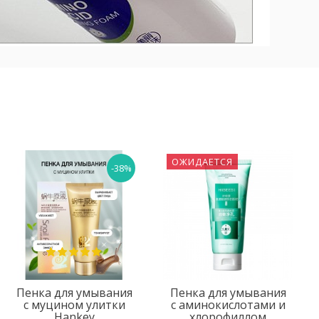
ОЖИДАЕТСЯ
-38%
Пенка для умывания
Пенка для умывания
с муцином улитки
с аминокислотами и
Hankey
хлорофиллом