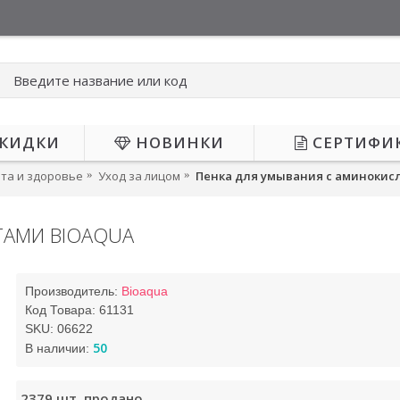
КИДКИ
НОВИНКИ
СЕРТИФИ
та и здоровье
Уход за лицом
Пенка для умывания с аминокис
ТАМИ BIOAQUA
Н
Производитель:
Bioaqua
Код Товара:
61131
SKU:
06622
50
В наличии:
2379
шт. продано