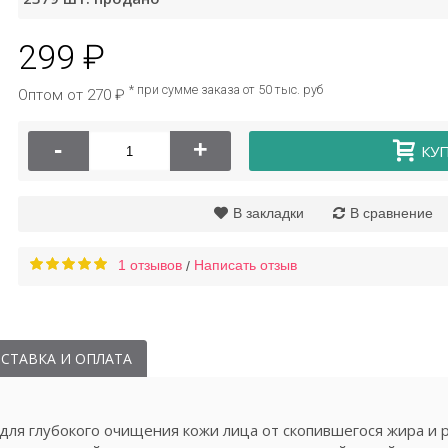
299 ₽
ем для лица с
Крем для век ночной
ом улитки Laikou
Bioaqua
г
* при сумме заказа от 50 тыс. руб
Оптом от 270 ₽
179 ₽
195 ₽
-
+
КУ
В закладки
В сравнение
1 отзывов
Написать отзыв
/
СТАВКА И ОПЛАТА
ля глубокого очищения кожи лица от скопившегося жира и 