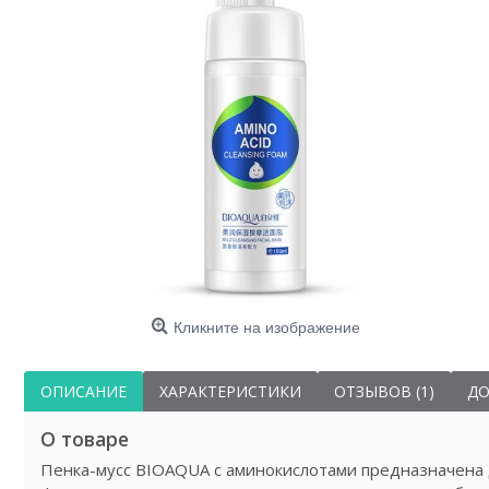
Кр
муцин
Кликните на изображение
ОПИСАНИЕ
ХАРАКТЕРИСТИКИ
ОТЗЫВОВ (1)
ДО
О товаре
Пенка-мусс BIOAQUA с аминокислотами предназначена д