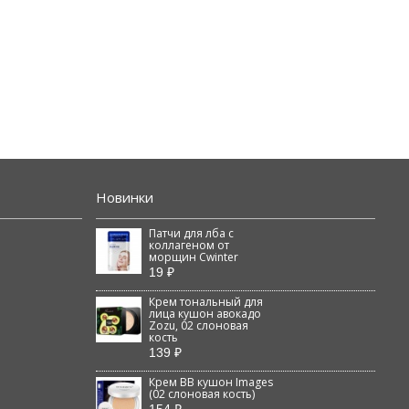
Новинки
Патчи для лба с
коллагеном от
морщин Cwinter
19 ₽
Крем тональный для
лица кушон авокадо
Zozu, 02 слоновая
кость
139 ₽
Крем BB кушон Images
(02 слоновая кость)