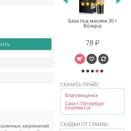
Сыворотка
База под макияж 30 г
иалуроновая кислота
Bioaqua
Qyanf уценка
95 ₽
78 ₽
ПИТЬ
СКАЧАТЬ ПРАЙС
Благовещенск
Санкт-Петербург
(cosmee.ru)
СКИДКИ ОТ СУММЫ
различных загрязнений.