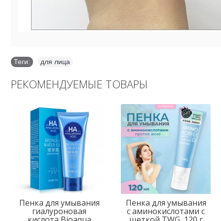
Теги:
для лица
РЕКОМЕНДУЕМЫЕ ТОВАРЫ
Пенка для умывания
Пенка для умывания
гиалуроновая
с аминокислотами с
кислота Bioaqua
щеткой TWG, 120 г