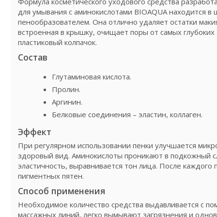
Формула косметического уходового средства разработа
для умывания с аминокислотами BIOAQUA находится в 
пенообразователем. Она отлично удаляет остатки маки
встроенная в крышку, очищает поры от самых глубоких
пластиковый колпачок.
Состав
Глутаминовая кислота.
Пролин.
Аргинин.
Белковые соединения – эластин, коллаген.
Эффект
При регулярном использовании пенки улучшается микро
здоровый вид. Аминокислоты проникают в подкожный сл
эластичность, выравнивается тон лица. После каждого
пигментных пятен.
Способ применения
Необходимое количество средства выдавливается с по
массажных линий, легко вымывают загрязнения и одно