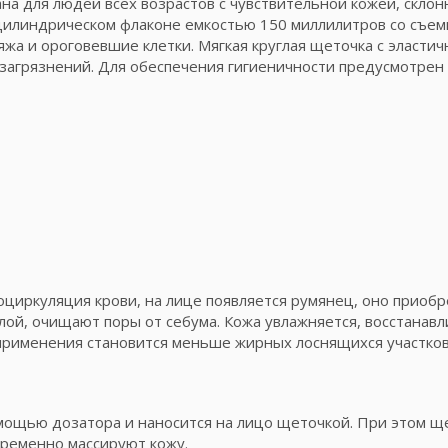
на для людей всех возрастов с чувствительной кожей, склон
цилиндрическом флаконе емкостью 150 миллилитров со съе
яжа и ороговевшие клетки. Мягкая круглая щеточка с эласти
 загрязнений. Для обеспечения гигиеничности предусмотре
циркуляция крови, на лице появляется румянец, оно приоб
ой, очищают поры от себума. Кожа увлажняется, восстанавли
 применения становится меньше жирных лоснящихся участков
мощью дозатора и наносится на лицо щеточкой. При этом ще
временно массируют кожу.