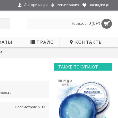
Авторизация
Регистрация
Закладки (
0
)
Товаров: 0 (0 ₽)
КАТЫ
ПРАЙС
КОНТАКТЫ
ua
ТАКЖЕ ПОКУПАЮТ
ЕТ В НАЛИЧИИ
smee.ru
Просмотров: 5105