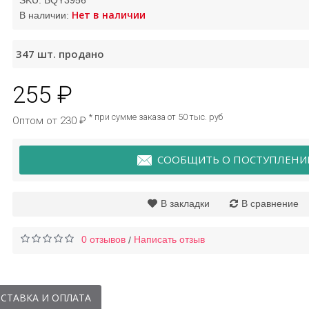
SKU:
BQY3956
Нет в наличии
В наличии:
Сыворотка шесть
347
шт. продано
пептидов Qyanf
э
255 ₽
104 ₽
* при сумме заказа от 50 тыс. руб
Оптом от 230 ₽
СООБЩИТЬ О ПОСТУПЛЕНИ
В закладки
В сравнение
0 отзывов
Написать отзыв
/
СТАВКА И ОПЛАТА