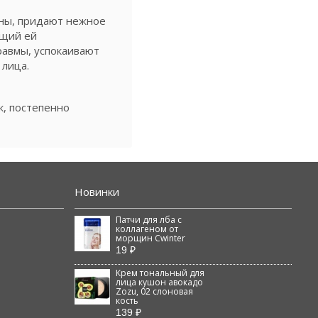
ины, придают нежное
ющий ей
равмы, успокаивают
 лица.
к, постепенно
Новинки
Патчи для лба с
коллагеном от
морщин Cwinter
19 ₽
Крем тональный для
лица кушон авокадо
Zozu, 02 слоновая
кость
139 ₽