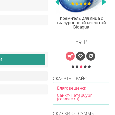
Крем для лица с
Крем-гель для лица с
кстрактом улитки One
гиалуроновой кислотой
Spring
Bioaqua
224 ₽
89 ₽
И
СКАЧАТЬ ПРАЙС
Благовещенск
Санкт-Петербург
(cosmee.ru)
СКИДКИ ОТ СУММЫ