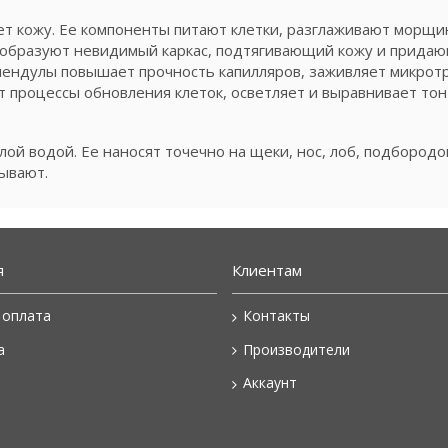
т кожу. Ее компоненты питают клетки, разглаживают морщ
 образуют невидимый каркас, подтягивающий кожу и прида
алендулы повышает прочность капилляров, заживляет микрот
 процессы обновления клеток, осветляет и выравнивает тон
ой водой. Ее наносят точечно на щеки, нос, лоб, подбородо
мывают.
я
Клиентам
 оплата
Контакты
а
Производители
Аккаунт