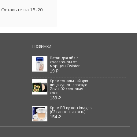
 Оставьте на 15-20
Новинки
Патчи для лба с
коллагеном от
морщин Cwinter
19 ₽
Крем тональный для
лица кушон авокадо
Zozu, 02 слоновая
кость
139 ₽
Крем BB кушон Images
(02 слоновая кость)
154 ₽