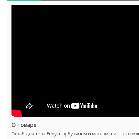
О товаре
Скраб для тела Fenyi с арбутином и маслом ши – это пи