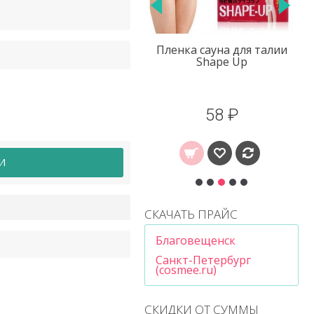
ленка сауна для талии
Маска для лица в
Shape Up
пробирке с
гиалуроновой кислотой
Bioaqua
58 ₽
49 ₽
И
СКАЧАТЬ ПРАЙС
Благовещенск
Санкт-Петербург
(cosmee.ru)
СКИДКИ ОТ СУММЫ