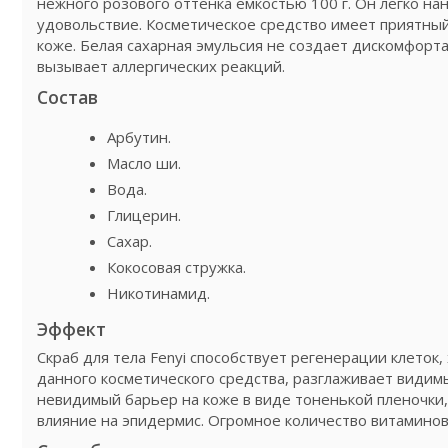
нежного розового оттенка емкостью 100 г. Он легко на
удовольствие. Косметическое средство имеет приятны
коже. Белая сахарная эмульсия не создает дискомфорта
вызывает аллергических реакций.
Состав
Арбутин.
Масло ши.
Вода.
Глицерин.
Сахар.
Кокосовая стружка.
Никотинамид.
Эффект
Скраб для тела Fenyi способствует регенерации клето
данного косметического средства, разглаживает видим
невидимый барьер на коже в виде тоненькой пленочк
влияние на эпидермис. Огромное количество витаминов