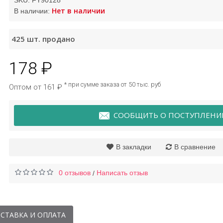
SKU:
FY90128
Нет в наличии
В наличии:
ем для рук и ног
Маска для лица
П
425
шт. продано
ивляющий Images
очищающая с муцином
улитки и экстрактом
агавы Houmai
178 ₽
95 ₽
22 ₽
* при сумме заказа от 50 тыс. руб
Оптом от 161 ₽
СООБЩИТЬ О ПОСТУПЛЕНИ
В закладки
В сравнение
0 отзывов
Написать отзыв
/
СТАВКА И ОПЛАТА