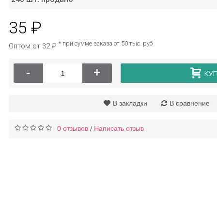
35 ₽
Пластырь
Маска для носа от
ерицидный 72*22,
черных точек Sadoer
а
* при сумме заказа от 50 тыс. руб
Оптом от 32 ₽
50 шт
-
+
КУ
119 ₽
16 ₽
39 ₽
В закладки
В сравнение
0 отзывов
Написать отзыв
/