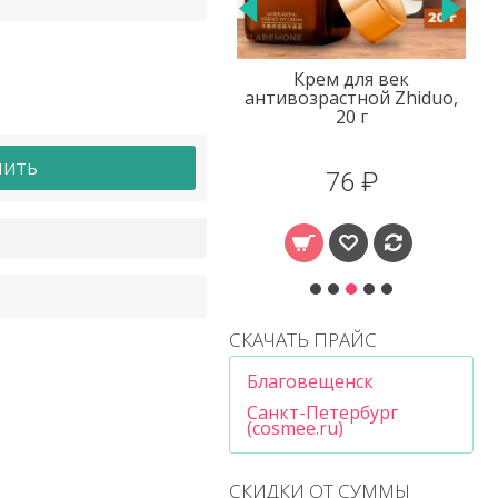
Крем для век
Патчи для лба гелевые с
нтивозрастной Zhiduo,
коллагеном Venzen
20 г
ПИТЬ
76 ₽
17 ₽
СКАЧАТЬ ПРАЙС
Благовещенск
Санкт-Петербург
(cosmee.ru)
СКИДКИ ОТ СУММЫ