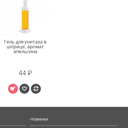
Гель для унитаза в
Гель для унитаза в
шприце, аромат
шприце, аромат
апельсина
лаванды
44 ₽
44 ₽
Новинки