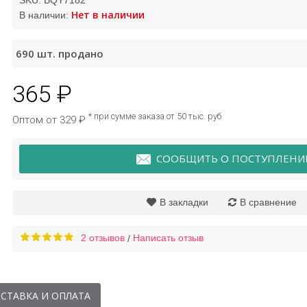
SKU:
BQY7182
Нет в наличии
В наличии:
рем для век с
Сыворотка
690
шт. продано
никой Bioaqua
гиалуроновая кислота
Qyanf уценка
365 ₽
95 ₽
95 ₽
* при сумме заказа от 50 тыс. руб
Оптом от 329 ₽
СООБЩИТЬ О ПОСТУПЛЕНИ
В закладки
В сравнение
2 отзывов
Написать отзыв
/
СТАВКА И ОПЛАТА