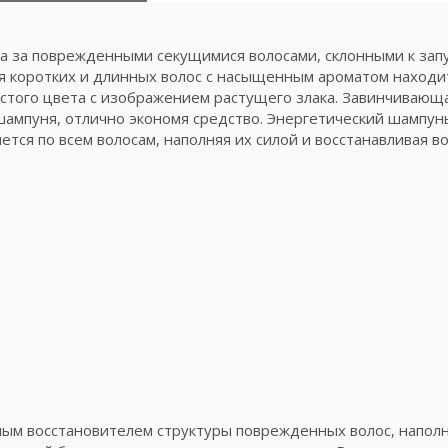
 за поврежденными секущимися волосами, склонными к запу
ля коротких и длинных волос с насыщенным ароматом находи
стого цвета с изображением растущего злака. Завинчивающа
шампуня, отлично экономя средство. Энергетический шампун
тся по всем волосам, наполняя их силой и восстанавливая в
нным восстановителем структуры поврежденных волос, напол