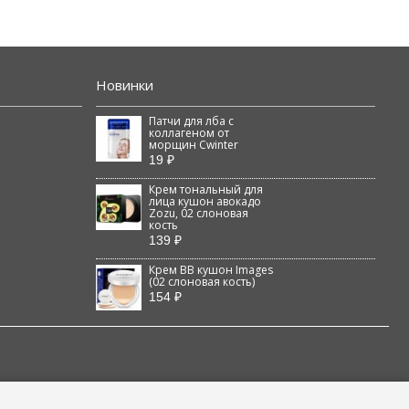
Новинки
Патчи для лба с
коллагеном от
морщин Cwinter
19 ₽
Крем тональный для
лица кушон авокадо
Zozu, 02 слоновая
кость
139 ₽
Крем BB кушон Images
(02 слоновая кость)
154 ₽