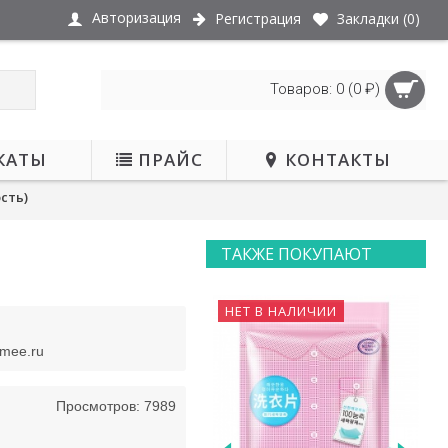
Авторизация
Регистрация
Закладки (
0
)
Товаров: 0 (0 ₽)
КАТЫ
ПРАЙС
КОНТАКТЫ
сть)
ТАКЖЕ ПОКУПАЮТ
НЕТ В НАЛИЧИИ
smee.ru
Просмотров: 7989