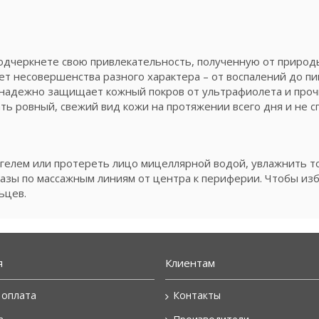
одчеркнете свою привлекательность, полученную от природы
ет несовершенства разного характера – от воспалений до пи
 надежно защищает кожный покров от ультрафиолета и про
 ровный, свежий вид кожи на протяжении всего дня и не сп
гелем или протереть лицо мицеллярной водой, увлажнить т
базы по массажным линиям от центра к периферии. Чтобы из
ьцев.
я
Клиентам
 оплата
Контакты