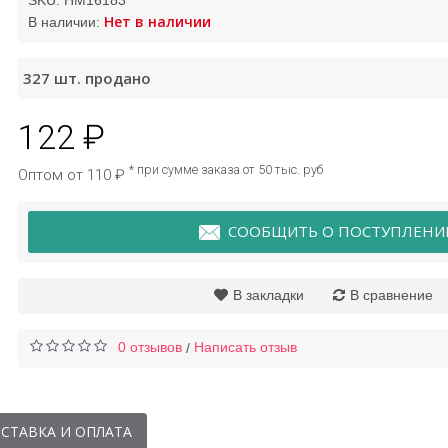
SKU:
HM16183
Нет в наличии
В наличии:
йтер и корректор
Маска под глаза с
327
шт. продано
es Play Stick (01
драконовой кровью 60
альный и темный
шт Cahnsai
кофе)
122 ₽
76 ₽
168 ₽
* при сумме заказа от 50 тыс. руб
Оптом от 110 ₽
СООБЩИТЬ О ПОСТУПЛЕНИ
В закладки
В сравнение
0 отзывов
Написать отзыв
/
СТАВКА И ОПЛАТА