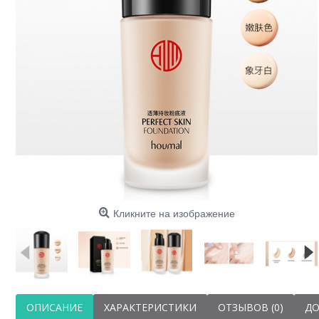
Хайла
Imag
натур
Кликните на изображение
ОПИСАНИЕ
ХАРАКТЕРИСТИКИ
ОТЗЫВОВ (0)
ДО