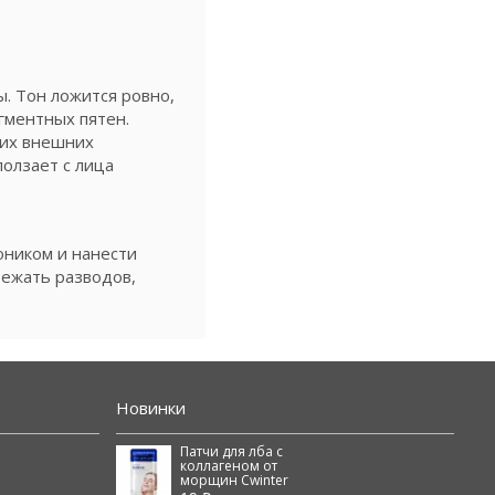
. Тон ложится ровно,
гментных пятен.
чих внешних
олзает с лица
оником и нанести
бежать разводов,
Новинки
Патчи для лба с
коллагеном от
морщин Cwinter