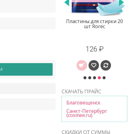
Маска для лица с
Пластины для стирки 20
муцином улитки
шт Rorec
омолаживающая
Bioaqua (оранж)
23 ₽
126 ₽
И
СКАЧАТЬ ПРАЙС
Благовещенск
Санкт-Петербург
(cosmee.ru)
СКИДКИ ОТ СУММЫ