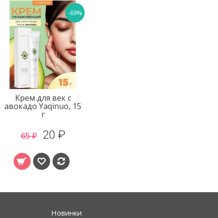
-69%
Крем для век с
авокадо Yaqinuo, 15
г
20 ₽
65 ₽
Новинки