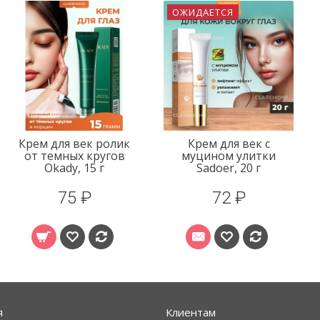
ОЖИДАЕТСЯ
Крем для век ролик
Крем для век с
от темных кругов
муцином улитки
Okady, 15 г
Sadoer, 20 г
75 ₽
72 ₽
я
Клиентам