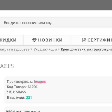
КИДКИ
НОВИНКИ
СЕРТИФИ
расота и здоровье
Уход за лицом
Крем для век с экстрактом ул
MAGES
АЕТСЯ
Производитель:
Images
Код Товара:
61201
SKU:
50455
231
В наличии:
9894
шт. продано