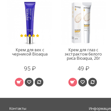
Крем для век с
Крем для глаз с
черникой Bioaqua
экстрактом белого
риса Bioaqua, 20г
95 ₽
49 ₽
Контакты
Информаци