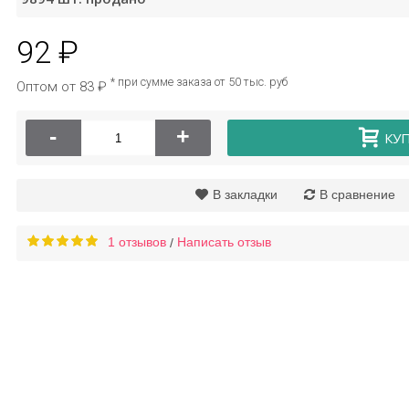
92 ₽
 для рук и ног с
Маска для лица с
мочевиной и
экстрактом граната
* при сумме заказа от 50 тыс. руб
Оптом от 83 ₽
ином Е Images, 50
Images
мл
-
+
КУ
112 ₽
22 ₽
В закладки
В сравнение
1 отзывов
Написать отзыв
/