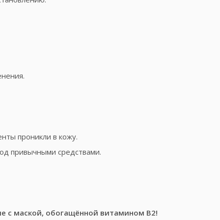
менения.
ненты проникли в кожу.
уход привычными средствами.
е с маской, обогащённой витамином B2!