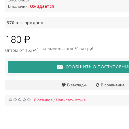
SKU:
04857
Ожидается
В наличии:
Сыворотка
Крем для рук и ног с
370
шт. продано
ветляющая от
мочевиной и
ментных пятен
витамином Е Images, 50
Bioaqua
мл
180 ₽
47 ₽
112 ₽
* при сумме заказа от 50 тыс. руб
Оптом от 162 ₽
СООБЩИТЬ О ПОСТУПЛЕНИ
В закладки
В сравнение
0 отзывов
Написать отзыв
/