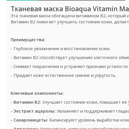
Тканевая маска Bioaqua Vitamin M
Эта тканевая маска обогащена витамином B2, которы
Витамин B2 помогает улучшить состояние кожи, делает
Преимущества:
- Глубокое увлажнение и восстановление кожи.
- Витамин B2 способствует улучшению клеточного обм
- Снимает покраснения и устраняет признаки усталости
- Придаёт коже естественное сияние и упругость.
Ключевые компоненты:
- Витамин B2:
Улучшает состояние кожи, повышает её 
- Экстракт ацеролы:
Увлажняет и поддерживает гладк
- Сахаромицеты:
Балансируют уровень выработки кожн
- Аллантоин:
Успокаивает, смягчает и способствует во