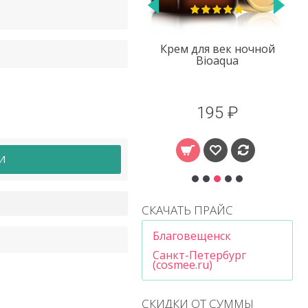
Крем для век ночной
Крем для век с
Bioaqua
экстрактом улитки
Laikou
195 ₽
80 ₽
И
СКАЧАТЬ ПРАЙС
Благовещенск
Санкт-Петербург
(cosmee.ru)
СКИДКИ ОТ СУММЫ