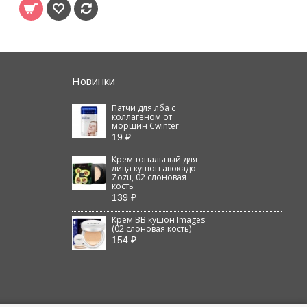
Новинки
Патчи для лба с
коллагеном от
морщин Cwinter
19 ₽
Крем тональный для
лица кушон авокадо
Zozu, 02 слоновая
кость
139 ₽
Крем BB кушон Images
(02 слоновая кость)
154 ₽