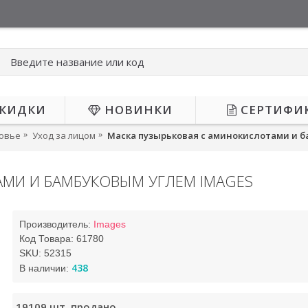
КИДКИ
НОВИНКИ
СЕРТИФИ
ровье
Уход за лицом
Маска пузырьковая с аминокислотами и б
МИ И БАМБУКОВЫМ УГЛЕМ IMAGES
 НАЛИЧИИ
НЕТ В НАЛИЧИИ
Производитель:
Images
Код Товара:
61780
SKU:
52315
438
В наличии:
19109
шт. продано