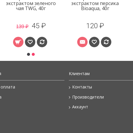
экстрактом зеленого
экстрактом персика
чая TWG, 40г
Bioaqua, 40г
45 ₽
120 ₽
139 ₽
я
Клиентам
 оплата
Контакты
а
Производители
Аккаунт