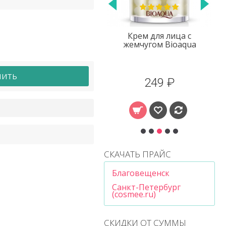
Крем для лица с
Крем для лица
жемчугом Bioaqua
гиалуроновая кислота
Bioaqua
ПИТЬ
249 ₽
218 ₽
СКАЧАТЬ ПРАЙС
Благовещенск
Санкт-Петербург
(cosmee.ru)
СКИДКИ ОТ СУММЫ