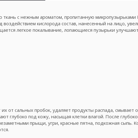
ю ткань с нежным ароматом, пропитанную микропузырьками 
воздействием кислорода состав, нанесенный на лицо, увел
ущается легкое покалывание, лопающиеся пузырьки улучшаю
их от сальных пробок, удаляет продукты распада, смывает о
ают глубоко под кожу, насыщая клетки влагой. После глубок
езаметными прыщи, угри, красные пятна, подкожная сыпь. К
тся.