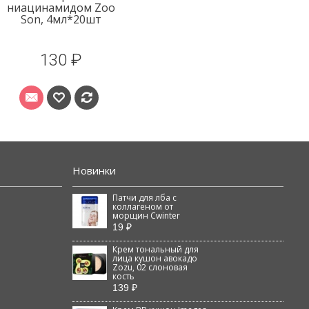
ниацинамидом Zoo
Son, 4мл*20шт
130 ₽
Новинки
Патчи для лба с
коллагеном от
морщин Cwinter
19 ₽
Крем тональный для
лица кушон авокадо
Zozu, 02 слоновая
кость
139 ₽