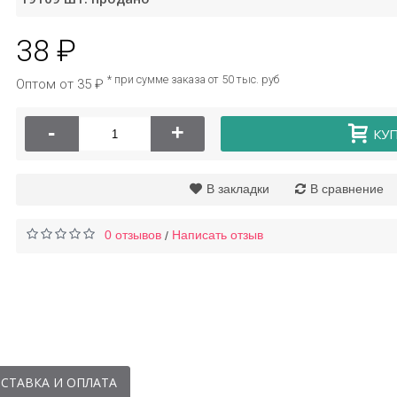
38 ₽
 для лица Animal
Крем для век с
Dog Bioaqua
гиалуроновой кислотой
* при сумме заказа от 50 тыс. руб
Оптом от 35 ₽
Images
-
+
КУ
48 ₽
64 ₽
В закладки
В сравнение
0 отзывов
Написать отзыв
/
СТАВКА И ОПЛАТА