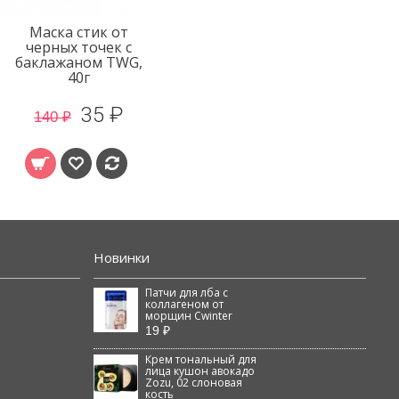
Маска стик от
черных точек с
баклажаном TWG,
40г
35 ₽
140 ₽
Новинки
Патчи для лба с
коллагеном от
морщин Cwinter
19 ₽
Крем тональный для
лица кушон авокадо
Zozu, 02 слоновая
кость