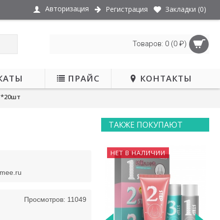
Авторизация
Регистрация
Закладки (
0
)
Товаров: 0 (0 ₽)
КАТЫ
ПРАЙС
КОНТАКТЫ
л*20шт
ТАКЖЕ ПОКУПАЮТ
НЕТ В НАЛИЧИИ
smee.ru
Просмотров: 11049