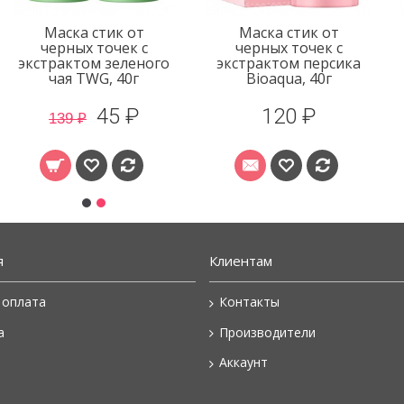
Маска стик от
Маска стик от
черных точек с
черных точек с
экстрактом зеленого
экстрактом персика
чая TWG, 40г
Bioaqua, 40г
45 ₽
120 ₽
139 ₽
я
Клиентам
 оплата
Контакты
а
Производители
Аккаунт