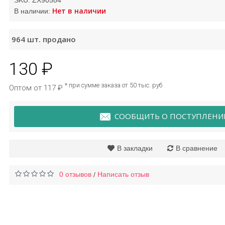
SKU:
ZX90584
Нет в наличии
В наличии:
ка от черных точек
Бальзам для губ Magic
964
шт. продано
с углем Bioaqua
Colour
130 ₽
99 ₽
45 ₽
* при сумме заказа от 50 тыс. руб
Оптом от 117 ₽
СООБЩИТЬ О ПОСТУПЛЕНИ
В закладки
В сравнение
0 отзывов
Написать отзыв
/