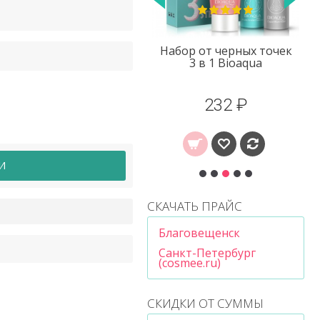
Набор от черных точек
Крем для лица с
3 в 1 Bioaqua
лошадиным жиром
Bioaqua 50 грамм
232 ₽
219 ₽
И
СКАЧАТЬ ПРАЙС
Благовещенск
Санкт-Петербург
(cosmee.ru)
СКИДКИ ОТ СУММЫ