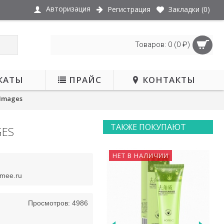
Авторизация
Регистрация
Закладки (
0
)
Товаров: 0 (0 ₽)
КАТЫ
ПРАЙС
КОНТАКТЫ
Images
ТАКЖЕ ПОКУПАЮТ
GES
НЕТ В НАЛИЧИИ
smee.ru
Просмотров: 4986