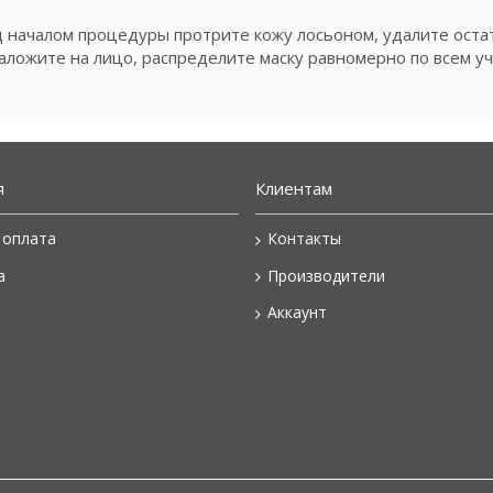
д началом процедуры протрите кожу лосьоном, удалите остат
наложите на лицо, распределите маску равномерно по всем у
я
Клиентам
 оплата
Контакты
а
Производители
Аккаунт