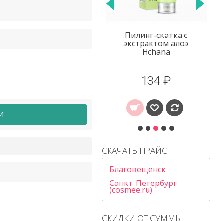
Маска под глаза с
Пилинг-скатка с
алуроновой кислотой
экстрактом алоэ
экстрактом центеллы
Hchana
азиатской VHA
146 ₽
134 ₽
И
СКАЧАТЬ ПРАЙС
Благовещенск
Санкт-Петербург
(cosmee.ru)
СКИДКИ ОТ СУММЫ