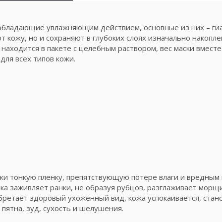
 обладающие увлажняющим действием, основные из них – гиа
 кожу, но и сохраняют в глубоких слоях изначально накопле
ходится в пакете с целебным раствором, вес маски вместе с
для всех типов кожи.
жи тонкую пленку, препятствующую потере влаги и вредным
ка заживляет ранки, не образуя рубцов, разглаживает морщи
ретает здоровый ухоженный вид, кожа успокаивается, стано
 пятна, зуд, сухость и шелушения.