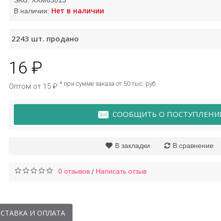
SKU:
XXM63013
Нет в наличии
В наличии:
Крем для рук в наборе 5
2243
шт. продано
шт Images
ги
и 
16 ₽
125 ₽
190 ₽
* при сумме заказа от 50 тыс. руб
Оптом от 15 ₽
СООБЩИТЬ О ПОСТУПЛЕНИ
В закладки
В сравнение
0 отзывов
Написать отзыв
/
СТАВКА И ОПЛАТА