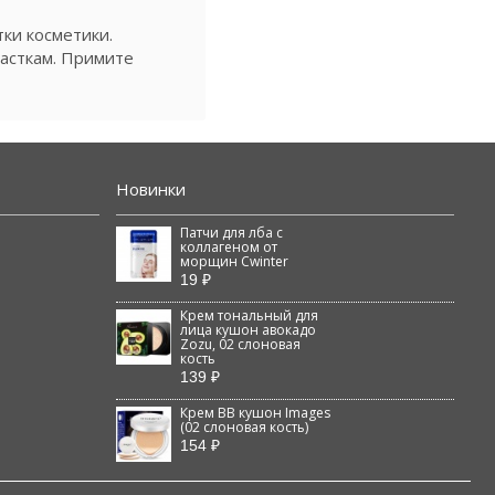
ки косметики.
часткам. Примите
Новинки
Патчи для лба с
коллагеном от
морщин Cwinter
19 ₽
Крем тональный для
лица кушон авокадо
Zozu, 02 слоновая
кость
139 ₽
Крем BB кушон Images
(02 слоновая кость)
154 ₽