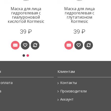
Маска для лица
Маска для лица
гидрогелевая с
гидрогелевая с
гиалуроновой
глутатионом
кислотой Kormesic
Kormesic
39 ₽
39 ₽
я
Клиентам
 оплата
Контакты
а
Производители
Аккаунт