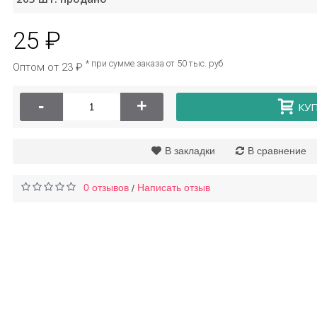
25 ₽
Крем для век
Патчи для глаз гелевые
нтивозрастной Zhiduo,
с коллагеном Veze
* при сумме заказа от 50 тыс. руб
Оптом от 23 ₽
20 г
76 ₽
6 ₽
-
+
16 ₽
КУ
В закладки
В сравнение
0 отзывов
Написать отзыв
/