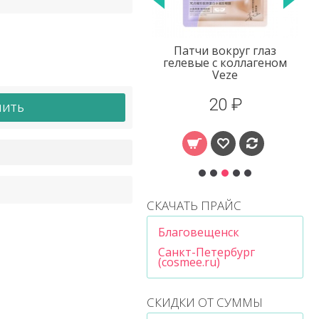
Патчи вокруг глаз
Капли для глаз
гелевые с коллагеном
увлажняющие с
Veze
черникой, 15 мл
20 ₽
106 ₽
ПИТЬ
СКАЧАТЬ ПРАЙС
Благовещенск
Санкт-Петербург
(cosmee.ru)
СКИДКИ ОТ СУММЫ