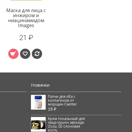
Маска для лица с
инжиром и
ниацинамидом
Images
21 ₽
Новинки
Патчи для лба с
коллагеном от
морщин Cwinter
19 ₽
Крем тональный для
лица кушон авокадо
Zozu, 02 слоновая
кость