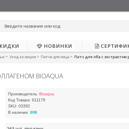
КИДКИ
НОВИНКИ
СЕРТИФИ
вье
Уход за лицом
Патчи для лица
Патч для лба с экстрактом 
КОЛЛАГЕНОМ BIOAQUA
-63%
Производитель:
Bioaqua
Код Товара:
611179
SKU:
03392
698
В наличии:
263
шт. продано