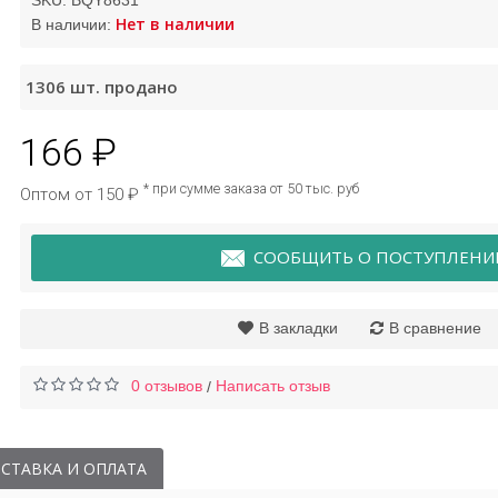
SKU:
BQY8631
Нет в наличии
В наличии:
 для лица супер-
Крем для век с
1306
шт. продано
жняющий Noursh
черникой Bioaqua
Soothe Rorec
166 ₽
162 ₽
95 ₽
* при сумме заказа от 50 тыс. руб
Оптом от 150 ₽
СООБЩИТЬ О ПОСТУПЛЕНИ
В закладки
В сравнение
0 отзывов
Написать отзыв
/
СТАВКА И ОПЛАТА