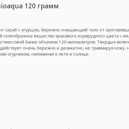
Bioaqua 120 грамм
г-скраб с огурцом, бережно очищающий тело от ороговевши
бой гелеобразное вещество красивого изумрудного цвета с 
ластмассовой банке объемом 120 миллилитров. Твердых вклю
действует очень бережно и деликатно, не травмируя кожу, н
им огурчиком, напоминая о лете и солнце.