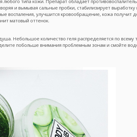
ля любого типа кожи. Препарат обладает противовоспалител
воряя и вымывая сальные пробки, стабилизирует выработку 
жные воспаления, улучшится кровообращение, кожа получит 
анит матовый оттенок.
душа. Небольшое количество геля распределяется по всему 
уделите побольше внимания проблемным зонам и смойте водо