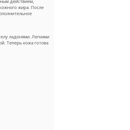
ьным действием,
кожного жира. После
дополнительное
телу ладонями. Легкими
й. Теперь кожа готова