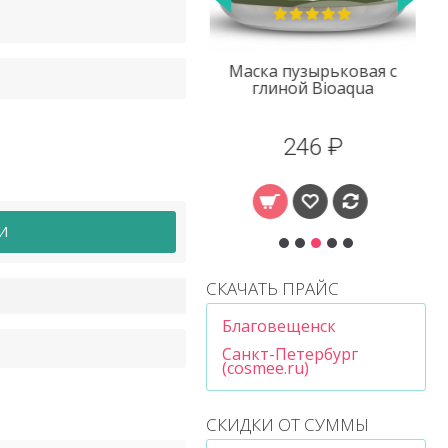
Маска пузырьковая с
Маска для лица
глиной Bioaqua
подтягивающая Baby
Skin Bioaqua (бирюза)
246 ₽
25 ₽
И
СКАЧАТЬ ПРАЙС
Благовещенск
Санкт-Петербург
(cosmee.ru)
СКИДКИ ОТ СУММЫ