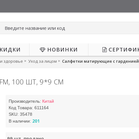
КИДКИ
НОВИНКИ
СЕРТИФИ
 и здоровье
Уход за лицом
Салфетки матирующие с гарденией F
M, 100 ШТ, 9*9 СМ
Производитель:
Китай
Код Товара:
611164
SKU:
35478
201
В наличии:
99
шт. продано