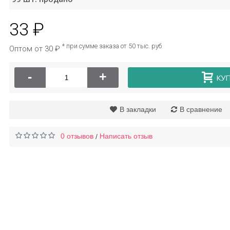
33 ₽
астырь для колена
Кондиционер для
безболивающий из
стирки белья в
* при сумме заказа от 50 тыс. руб
Оптом от 30 ₽
полыни, 12шт
капсулах, 100 шт
126 ₽
288 ₽
-
+
КУ
В закладки
В сравнение
0 отзывов
Написать отзыв
/