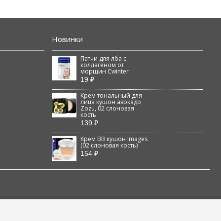
Новинки
Патчи для лба с
коллагеном от
морщин Cwinter
19 ₽
Крем тональный для
лица кушон авокадо
Zozu, 02 слоновая
кость
139 ₽
Крем BB кушон Images
(02 слоновая кость)
154 ₽