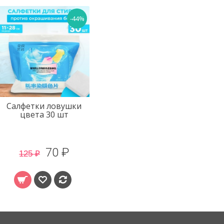
-44%
Салфетки ловушки
Салфетки
цвета 30 шт
растворимые для
мытья полов, 120 шт
70 ₽
168 ₽
125 ₽