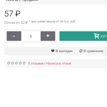
57 ₽
а для умывания с
Крем для лица
трактом улитки
гиалуроновая кислота
* при сумме заказа от 50 тыс. руб
Оптом от 52 ₽
Images
Bioaqua
145 ₽
218 ₽
-
+
КУ
В закладки
В сравнение
0 отзывов
Написать отзыв
/