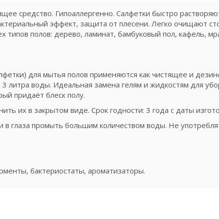
щее средство. Гипоаллергенно. Салфетки быстро растворяют
актериальный эффект, защита от плесени. Легко очищают сто
 типов полов: дерево, ламинат, бамбуковый пол, кафель, мра
лфетки) для мытья полов применяются как чистящее и дез
а 3 литра воды. Идеальная замена гелям и жидкостям для у
ый придаёт блеск полу.
ть их в закрытом виде. Срок годности: 3 года с даты изгот
и в глаза промыть большим количеством воды. Не употребля
рменты, бактериостаты, ароматизаторы.