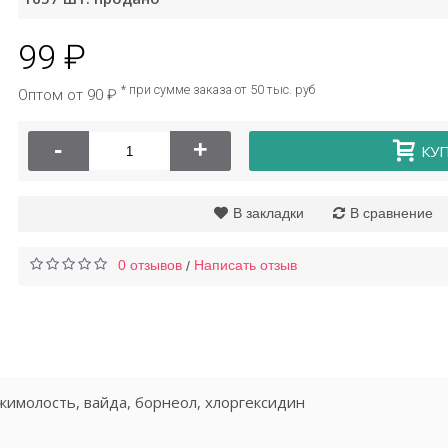
99 ₽
Носочки для пилинга
Butterfly
* при сумме заказа от 50 тыс. руб
Оптом от 90 ₽
120 ₽
-
+
КУ
В закладки
В сравнение
0 отзывов
Написать отзыв
/
жимолость, вайда, борнеол, хлоргексидин