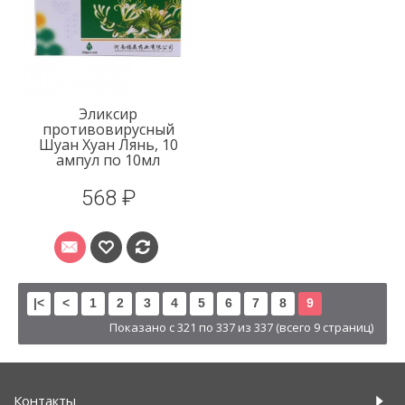
Эликсир
противовирусный
Шуан Хуан Лянь, 10
ампул по 10мл
568 ₽
|<
<
1
2
3
4
5
6
7
8
9
Показано с 321 по 337 из 337 (всего 9 страниц)
Контакты