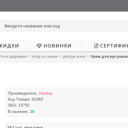
КИДКИ
НОВИНКИ
СЕРТИФИ
та и здоровье
Уход за телом
Для рук и ног
Крем для рук ромаш
ОЖИДАЕТСЯ
Производитель:
Hankey
Код Товара:
61983
SKU:
13792
26
В наличии:
257
шт. продано