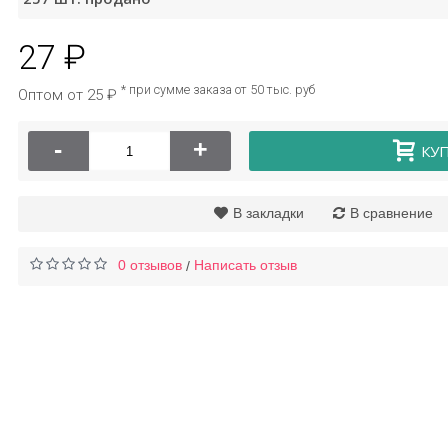
27 ₽
Крем для рук с
Пластырь
ашкой Hankey, 50г
бактерицидный 72*22,
* при сумме заказа от 50 тыс. руб
Оптом от 25 ₽
50 шт
46 ₽
119 ₽
-
+
КУ
В закладки
В сравнение
0 отзывов
Написать отзыв
/