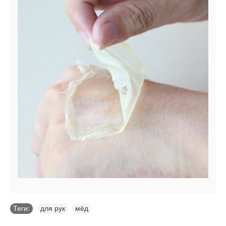
Теги:
для рук
,
мёд