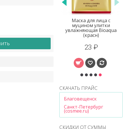
няющие
Крем для рук в наборе 5
Маска дл
шт Bioaqua
муцином
увлажняюща
(кра
ПИТЬ
125 ₽
23
199 ₽
СКАЧАТЬ ПРАЙС
Благовещенск
Санкт-Петербург
(cosmee.ru)
СКИДКИ ОТ СУММЫ