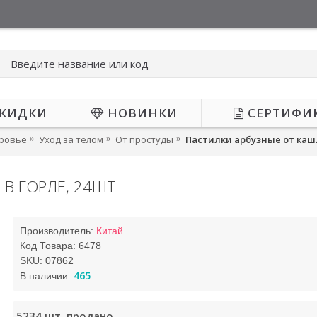
КИДКИ
НОВИНКИ
СЕРТИФИ
оровье
Уход за телом
От простуды
Пастилки арбузные от кашл
 В ГОРЛЕ, 24ШТ
Производитель:
Китай
Код Товара:
6478
SKU:
07862
465
В наличии:
5234
шт. продано