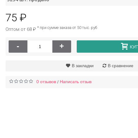
75 ₽
Крем от прыщей
Носочки увлаж
а
Bioaqua
Bioaqua
* при сумме заказа от 50 тыс. руб
Оптом от 68 ₽
-
+
КУ
105 ₽
94 ₽
В закладки
В сравнение
0 отзывов
Написать отзыв
/