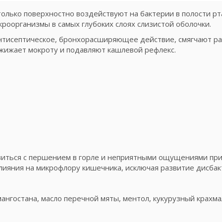
только поверхностно воздействуют на бактерии в полости рта
роорганизмы в самых глубоких слоях слизистой оболочки.
тисептическое, бронхорасширяющее действие, смягчают ра
зжижает мокроту и подавляют кашлевой рефлекс.
авиться с першением в горле и неприятными ощущениями при
влияния на микрофлору кишечника, исключая развитие дисбак
т мангостана, масло перечной мяты, ментол, кукурузный крахм