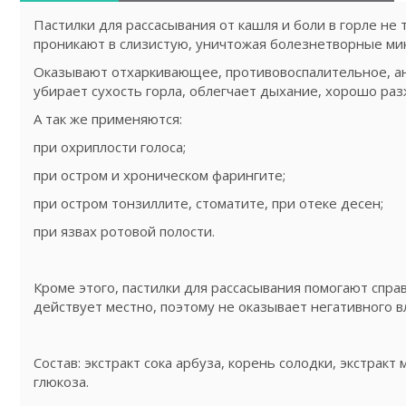
Пастилки для рассасывания от кашля и боли в горле не 
проникают в слизистую, уничтожая болезнетворные мик
Оказывают отхаркивающее, противовоспалительное, ан
убирает сухость горла, облегчает дыхание, хорошо ра
А так же применяются:
при охриплости голоса;
при остром и хроническом фарингите;
при остром тонзиллите, стоматите, при отеке десен;
при язвах ротовой полости.
Кроме этого, пастилки для рассасывания помогают спр
действует местно, поэтому не оказывает негативного 
Состав: экстракт сока арбуза, корень солодки, экстрак
глюкоза.