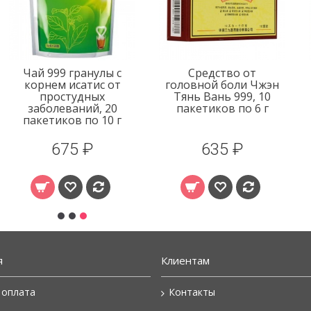
Чай 999 гранулы с
Средство от
корнем исатис от
головной боли Чжэн
простудных
Тянь Вань 999, 10
заболеваний, 20
пакетиков по 6 г
пакетиков по 10 г
675 ₽
635 ₽
я
Клиентам
 оплата
Контакты