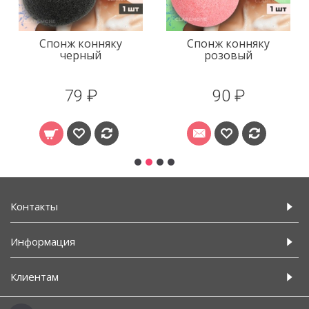
Спонж конняку
Спонж конняку
черный
розовый
79 ₽
90 ₽
Контакты
Информация
Клиентам